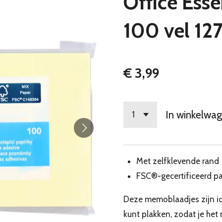
Office Ess
100 vel 1
€ 3,99
In winkelwa
Met zelfklevende rand
FSC®-gecertificeerd pa
Deze memoblaadjes zijn ide
kunt plakken, zodat je het 