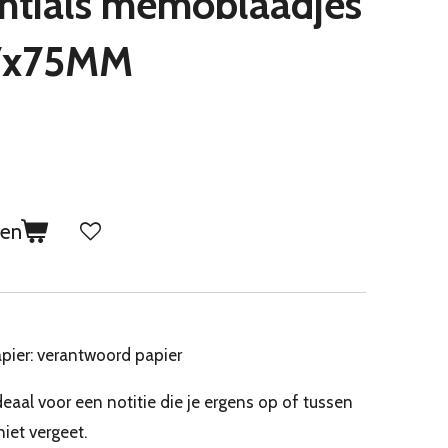
entials memoblaadjes
27x75MM
gen
pier: verantwoord papier
aal voor een notitie die je ergens op of tussen
niet vergeet.