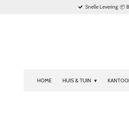
Snelle Levering: 📦 
Ga
direct
naar
de
hoofdinhoud
HOME
HUIS & TUIN
KANTO