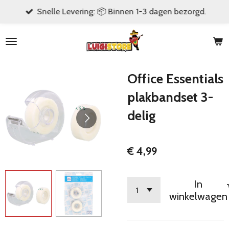
Snelle Levering: 📦 Binnen 1-3 dagen bezorgd.
Ga
direct
naar
de
hoofdinhoud
Office Essentials
plakbandset 3-
delig
€ 4,99
In
winkelwagen