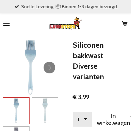
Snelle Levering: 📦 Binnen 1-3 dagen bezorgd.
Ga
direct
naar
de
hoofdinhoud
Siliconen
bakkwast
Diverse
varianten
€ 3,99
In
winkelwagen