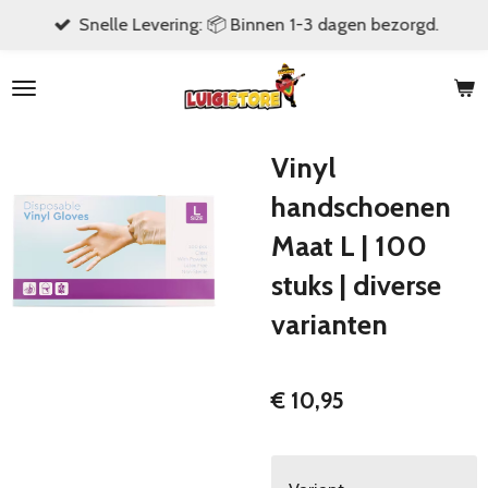
Snelle Levering: 📦 Binnen 1-3 dagen bezorgd.
Ga
direct
naar
de
hoofdinhoud
Vinyl
handschoenen
Maat L | 100
stuks | diverse
varianten
€ 10,95