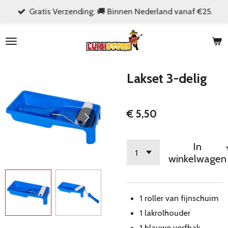
Gratis Verzending: 🚚 Binnen Nederland vanaf €25.
Ga
direct
naar
de
hoofdinhoud
Lakset 3-delig
€ 5,50
In
winkelwagen
1 roller van fijnschuim
1 lakrolhouder
1 blauwe verfbak