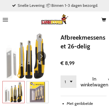
Snelle Levering: 📦 Binnen 1-3 dagen bezorgd.
Ga
direct
naar
de
hoofdinhoud
Afbreekmessens
et 26-delig
€ 8,99
In
winkelwagen
Met geribbelde