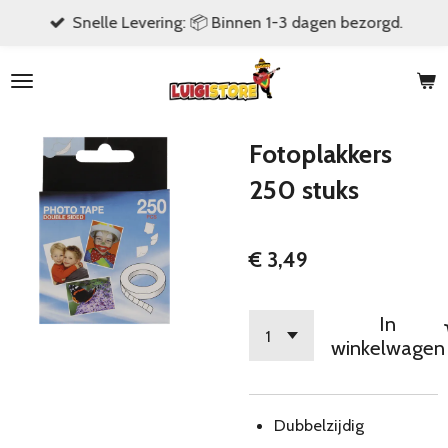
Snelle Levering: 📦 Binnen 1-3 dagen bezorgd.
Ga
direct
naar
de
hoofdinhoud
Fotoplakkers
250 stuks
€ 3,49
In
winkelwagen
Dubbelzijdig