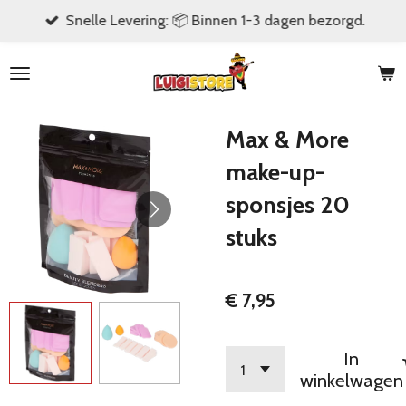
Snelle Levering: 📦 Binnen 1-3 dagen bezorgd.
Ga
direct
naar
de
hoofdinhoud
Max & More
make-up-
sponsjes 20
stuks
€ 7,95
In
winkelwagen