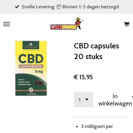
Snelle Levering: 📦 Binnen 1-3 dagen bezorgd.
Ga
direct
naar
de
hoofdinhoud
CBD capsules
20 stuks
€ 15,95
In
winkelwagen
5 milligram per