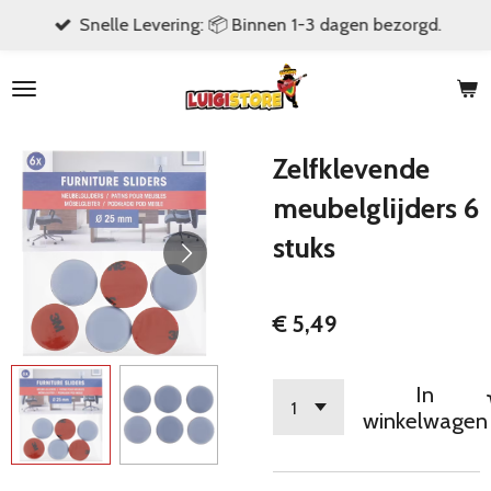
Snelle Levering: 📦 Binnen 1-3 dagen bezorgd.
Ga
direct
naar
de
hoofdinhoud
Zelfklevende
meubelglijders 6
stuks
€ 5,49
In
winkelwagen