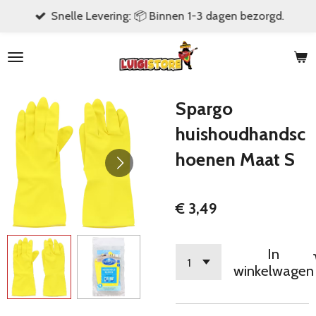
Snelle Levering: 📦 Binnen 1-3 dagen bezorgd.
Ga
direct
naar
de
hoofdinhoud
Spargo
huishoudhandsc
hoenen Maat S
€ 3,49
In
winkelwagen