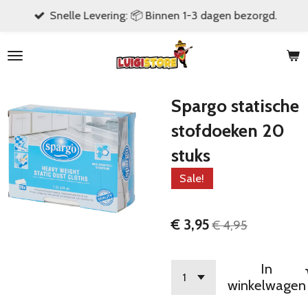
Snelle Levering: 📦 Binnen 1-3 dagen bezorgd.
Ga
direct
naar
de
hoofdinhoud
Spargo statische
stofdoeken 20
stuks
Sale!
€ 3,95
€ 4,95
In
winkelwagen