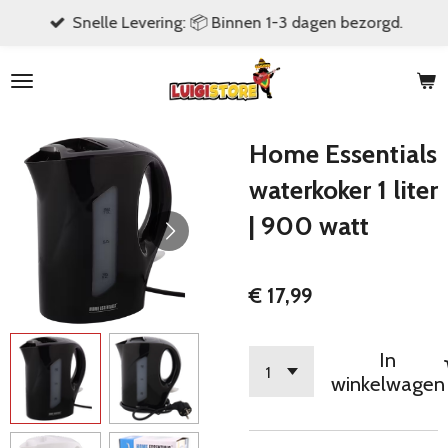
Snelle Levering: 📦 Binnen 1-3 dagen bezorgd.
Ga
direct
naar
de
hoofdinhoud
Home Essentials
waterkoker 1 liter
| 900 watt
€ 17,99
In
winkelwagen