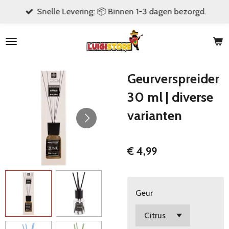
Snelle Levering: 📦 Binnen 1-3 dagen bezorgd.
Ga
direct
naar
de
hoofdinhoud
Geurverspreider
30 ml | diverse
varianten
€ 4,99
Geur