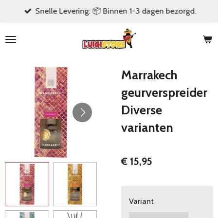
Snelle Levering: 📦 Binnen 1-3 dagen bezorgd.
Ga
direct
naar
de
hoofdinhoud
Marrakech
geurverspreider
Diverse
varianten
€ 15,95
Variant