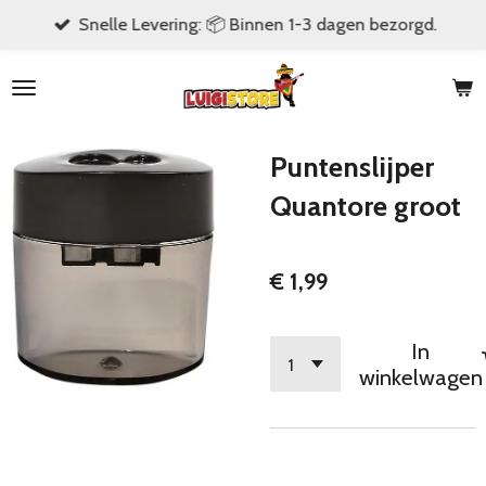
Snelle Levering: 📦 Binnen 1-3 dagen bezorgd.
Ga
direct
naar
de
hoofdinhoud
Puntenslijper
Quantore groot
€ 1,99
In
winkelwagen