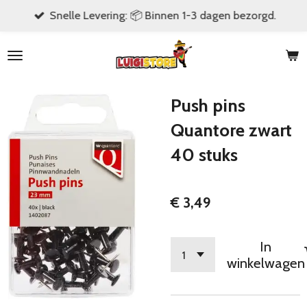
Snelle Levering: 📦 Binnen 1-3 dagen bezorgd.
Ga
direct
naar
de
hoofdinhoud
Push pins
Quantore zwart
40 stuks
€ 3,49
In
winkelwagen