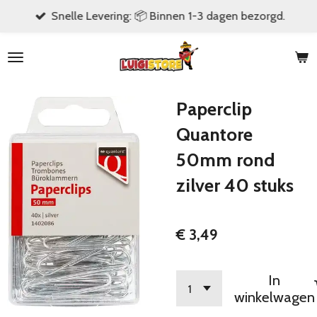
Snelle Levering: 📦 Binnen 1-3 dagen bezorgd.
Ga
direct
naar
de
hoofdinhoud
Paperclip
Quantore
50mm rond
zilver 40 stuks
€ 3,49
In
winkelwagen