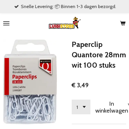
Snelle Levering: 📦 Binnen 1-3 dagen bezorgd.
Ga
direct
naar
de
hoofdinhoud
Paperclip
Quantore 28mm
wit 100 stuks
€ 3,49
In
winkelwagen