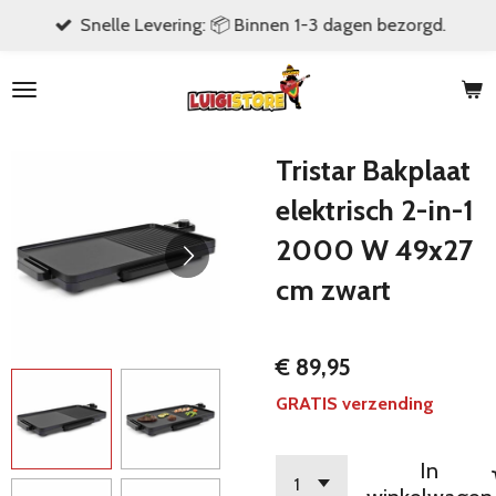
Snelle Levering: 📦 Binnen 1-3 dagen bezorgd.
Ga
direct
naar
de
hoofdinhoud
Tristar Bakplaat
elektrisch 2-in-1
2000 W 49x27
cm zwart
€ 89,95
GRATIS verzending
In