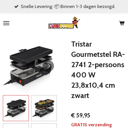
Snelle Levering: 📦 Binnen 1-3 dagen bezorgd.
Ga
direct
naar
de
hoofdinhoud
Tristar
Gourmetstel RA-
2741 2-persoons
400 W
23,8x10,4 cm
zwart
€ 59,95
GRATIS verzending