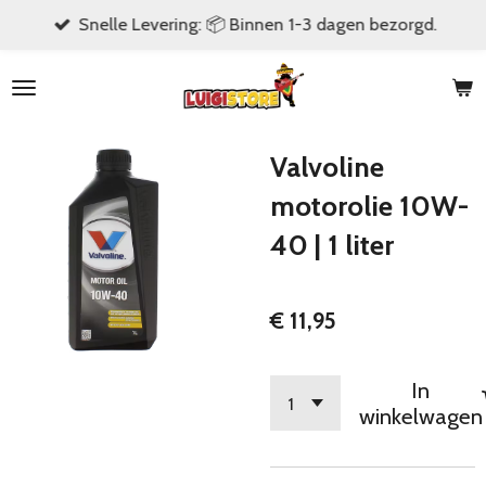
Snelle Levering: 📦 Binnen 1-3 dagen bezorgd.
Ga
direct
naar
de
hoofdinhoud
Valvoline
motorolie 10W-
40 | 1 liter
€ 11,95
In
winkelwagen