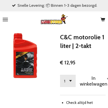
Snelle Levering: 📦 Binnen 1-3 dagen bezorgd.
Ga
direct
naar
de
hoofdinhoud
C&C motorolie 1
liter | 2-takt
€ 12,95
In
winkelwagen
Check altijd het