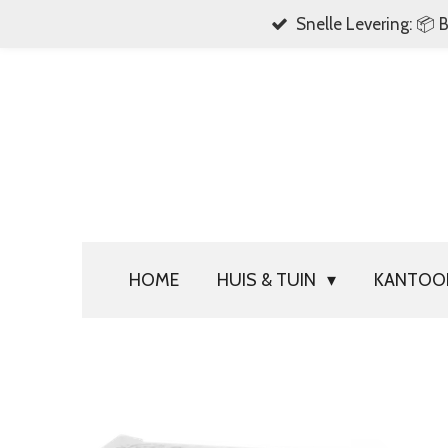
Snelle Levering: 📦 
Ga
direct
naar
de
hoofdinhoud
HOME
HUIS & TUIN
KANTO