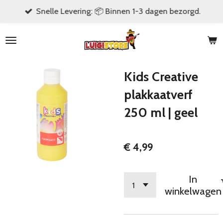
Snelle Levering: 📦 Binnen 1-3 dagen bezorgd.
Ga
direct
naar
de
hoofdinhoud
Kids Creative
plakkaatverf
250 ml | geel
€ 4,99
In
winkelwagen