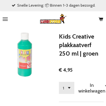
Snelle Levering: 📦 Binnen 1-3 dagen bezorgd.
Ga
direct
naar
de
hoofdinhoud
Kids Creative
plakkaatverf
250 ml | groen
€ 4,95
In
winkelwagen