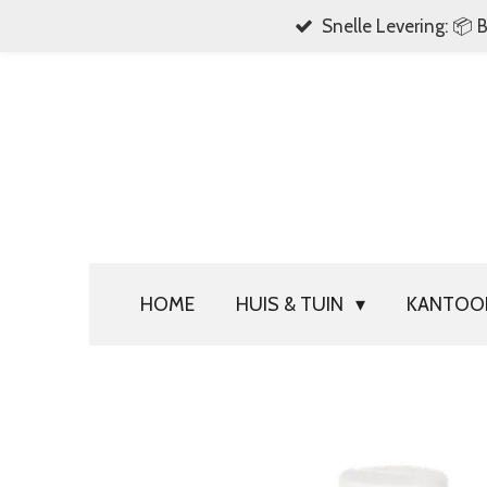
Snelle Levering: 📦 
Ga
direct
naar
de
hoofdinhoud
HOME
HUIS & TUIN
KANTO