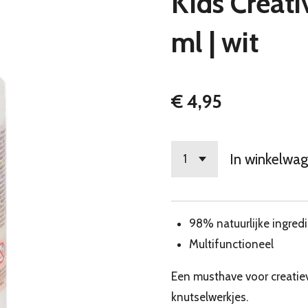
Kids Creati
ml | wit
€ 4,95
In winkelwa
98% natuurlijke ingred
Multifunctioneel
Een musthave voor creatieve
knutselwerkjes.