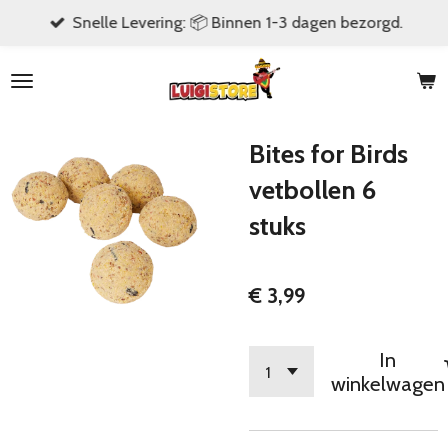
Snelle Levering: 📦 Binnen 1-3 dagen bezorgd.
Ga
direct
naar
de
hoofdinhoud
Bites for Birds
vetbollen 6
stuks
€ 3,99
In
winkelwagen