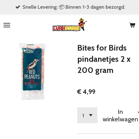
Snelle Levering: 📦 Binnen 1-3 dagen bezorgd.
Ga
direct
naar
de
hoofdinhoud
Bites for Birds
pindanetjes 2 x
200 gram
€ 4,99
In
winkelwagen