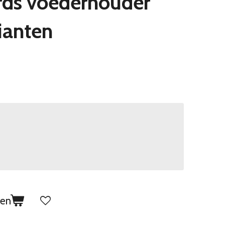
irds voederhouder
ianten
gen