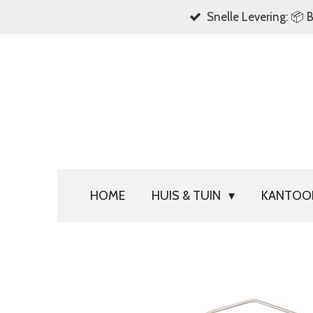
Snelle Levering: 📦 
Ga
direct
naar
de
hoofdinhoud
HOME
HUIS & TUIN
KANTO