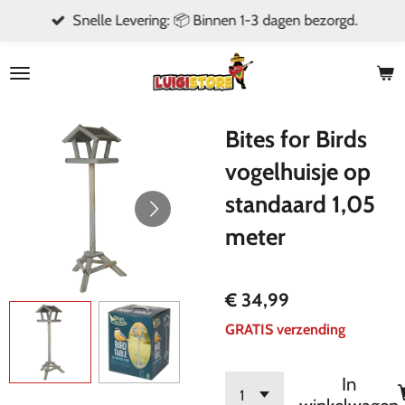
Snelle Levering: 📦 Binnen 1-3 dagen bezorgd.
Ga
direct
naar
de
hoofdinhoud
Bites for Birds
vogelhuisje op
standaard 1,05
meter
€ 34,99
GRATIS verzending
In