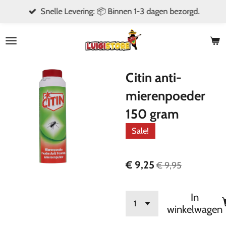
Snelle Levering: 📦 Binnen 1-3 dagen bezorgd.
Ga
direct
naar
de
hoofdinhoud
Citin anti-
mierenpoeder
150 gram
Sale!
€ 9,25
€ 9,95
In
winkelwagen