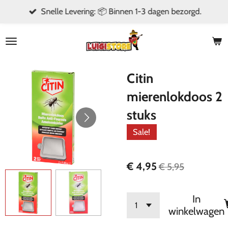
Snelle Levering: 📦 Binnen 1-3 dagen bezorgd.
Ga
direct
naar
de
hoofdinhoud
Citin
mierenlokdoos 2
stuks
Sale!
€ 4,95
€ 5,95
In
winkelwagen