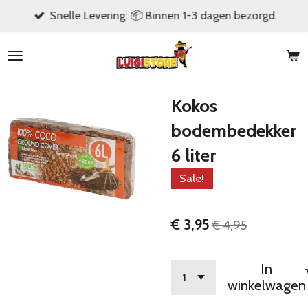
Snelle Levering: 📦 Binnen 1-3 dagen bezorgd.
Ga
direct
naar
de
hoofdinhoud
Kokos
bodembedekker
6 liter
Sale!
€ 3,95
€ 4,95
In
winkelwagen