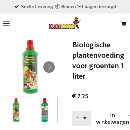
Snelle Levering: 📦 Binnen 1-3 dagen bezorgd.
Ga
direct
naar
de
hoofdinhoud
Biologische
plantenvoeding
voor groenten 1
liter
€ 7,25
In
winkelwagen