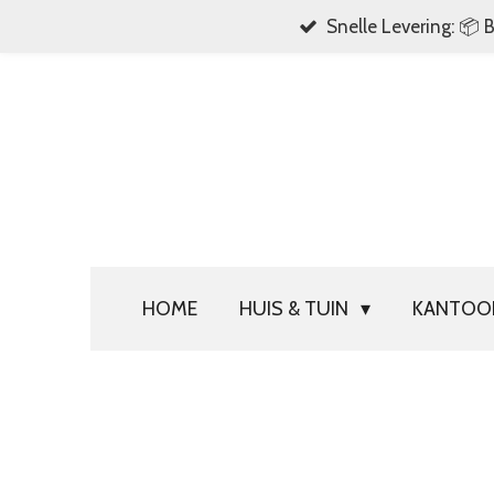
Snelle Levering: 📦 
Ga
direct
naar
de
hoofdinhoud
HOME
HUIS & TUIN
KANTO