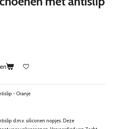
hoenen met antislip
gen
islip - Oranje
slip d.m.v. siliconen nopjes. Deze