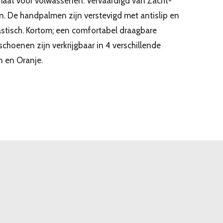
aat voor volwassenen. Vervaardigd van Zacht-
n. De handpalmen zijn verstevigd met antislip en
astisch. Kortom; een comfortabel draagbare
hoenen zijn verkrijgbaar in 4 verschillende
n en Oranje.