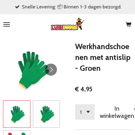
Snelle Levering: 📦 Binnen 1-3 dagen bezorgd.
Ga
direct
naar
de
hoofdinhoud
Werkhandschoe
nen met antislip
- Groen
€ 4,95
In
winkelwagen