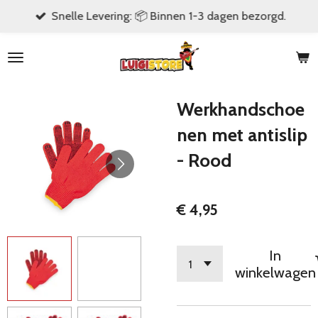
Snelle Levering: 📦 Binnen 1-3 dagen bezorgd.
Ga
direct
naar
de
hoofdinhoud
Werkhandschoe
nen met antislip
- Rood
€ 4,95
In
winkelwagen