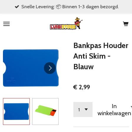
Snelle Levering: 📦 Binnen 1-3 dagen bezorgd.
Ga
direct
naar
de
hoofdinhoud
Bankpas Houder
Anti Skim -
Blauw
€ 2,99
In
winkelwagen