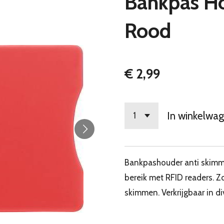
Bankpas Ho
Rood
€ 2,99
In winkelwa
Bankpashouder anti skimm
bereik met RFID readers. Z
skimmen. Verkrijgbaar in di