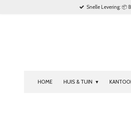
Snelle Levering: 📦 
Ga
direct
naar
de
hoofdinhoud
HOME
HUIS & TUIN
KANTO