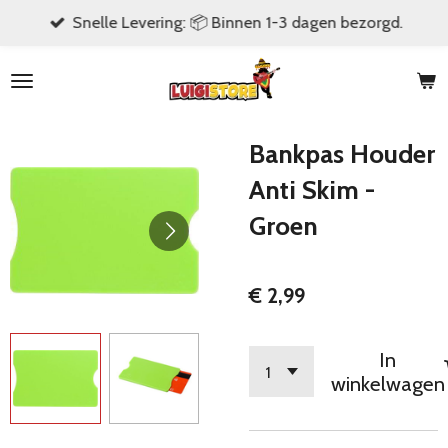
Snelle Levering: 📦 Binnen 1-3 dagen bezorgd.
Ga
direct
naar
de
hoofdinhoud
Bankpas Houder
Anti Skim -
Groen
€ 2,99
In
winkelwagen