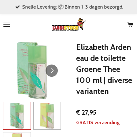
Snelle Levering: 📦 Binnen 1-3 dagen bezorgd.
Ga
direct
naar
de
hoofdinhoud
Elizabeth Arden
eau de toilette
Groene Thee
100 ml | diverse
varianten
€ 27,95
GRATIS verzending